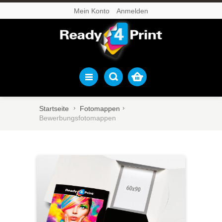
Mein Konto
Anmelden
Startseite
Fotomappen
Bewerbungsfotomappen