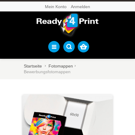
Mein Konto
Anmelden
Startseite
Fotomappen
Bewerbungsfotomappen