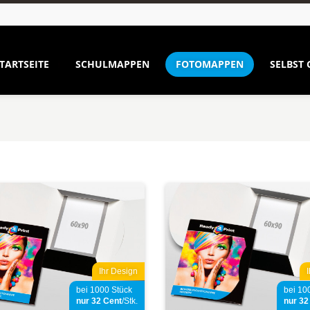
TARTSEITE
SCHULMAPPEN
FOTOMAPPEN
SELBST 
Ihr Design
bei 1000 Stück
bei 10
nur 32
Cent
/Stk.
nur 3