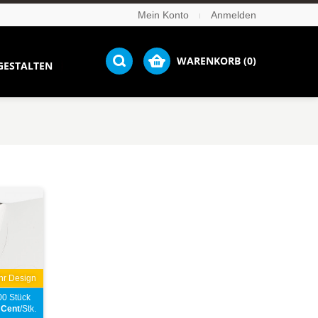
Mein Konto
Anmelden
WARENKORB (0)
GESTALTEN
Ihr Design
00 Stück
2
Cent
/Stk.