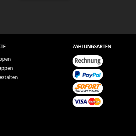
TE
ZAHLUNGSARTEN
ppen
appen
estalten