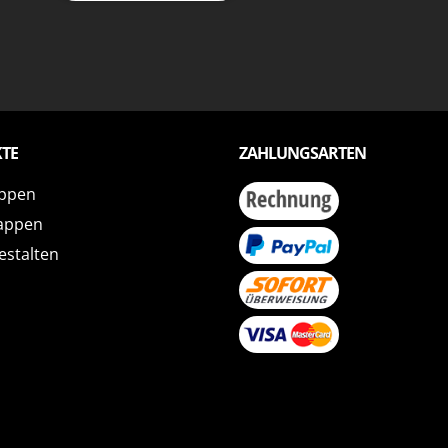
TE
ZAHLUNGSARTEN
ppen
appen
estalten