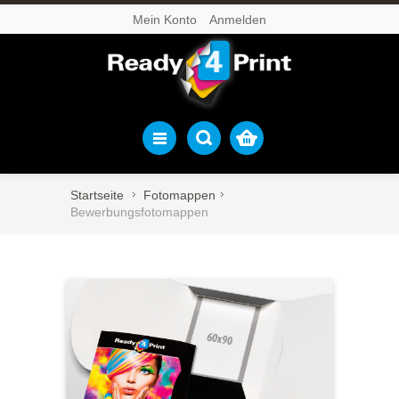
Mein Konto
Anmelden
Startseite
Fotomappen
Bewerbungsfotomappen