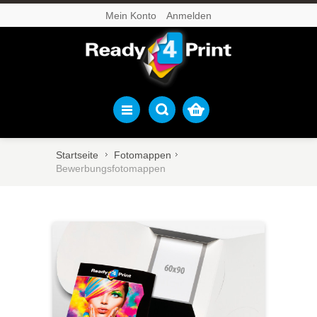
Mein Konto
Anmelden
Startseite
Fotomappen
Bewerbungsfotomappen