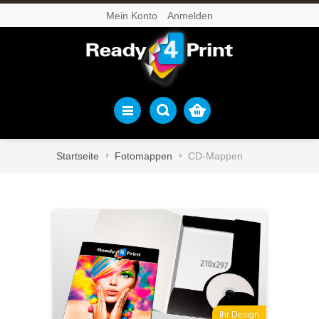
Mein Konto
Anmelden
Startseite
Fotomappen
CD-Mappen
Ihr Design