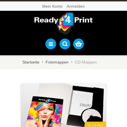
Mein Konto
Anmelden
Startseite
Fotomappen
CD-Mappen
Ihr Design