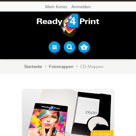
Mein Konto
Anmelden
Startseite
Fotomappen
CD-Mappen
Ihr Design