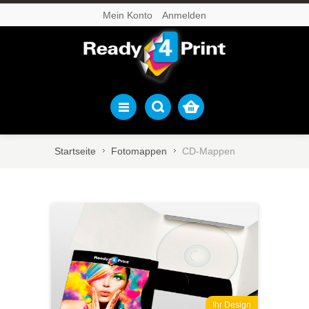
Mein Konto
Anmelden
Startseite
Fotomappen
CD-Mappen
Ihr Design