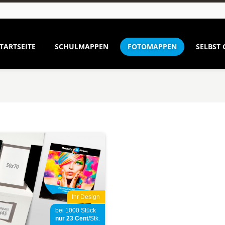
TARTSEITE
SCHULMAPPEN
FOTOMAPPEN
SELBST 
Ihr Design
bei 1000 Stück
nur 23
Cent
/Stk.