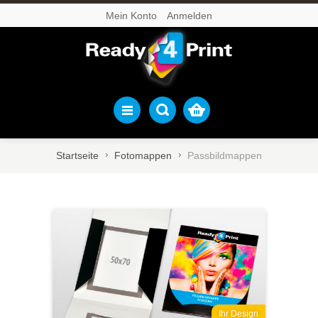
Mein Konto
Anmelden
Startseite
Fotomappen
Passbildmappen
Ihr Design