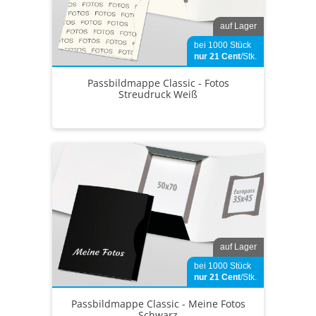
auf Lager
bei 1000 Stück
nur 21
Cent
/Stk.
Passbildmappe Classic - Fotos
Streudruck Weiß
auf Lager
bei 1000 Stück
nur 21
Cent
/Stk.
Passbildmappe Classic - Meine Fotos
Schwarz