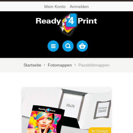
Mein Konto
Anmelden
Startseite
Fotomappen
Passbildmappen
Ihr Design