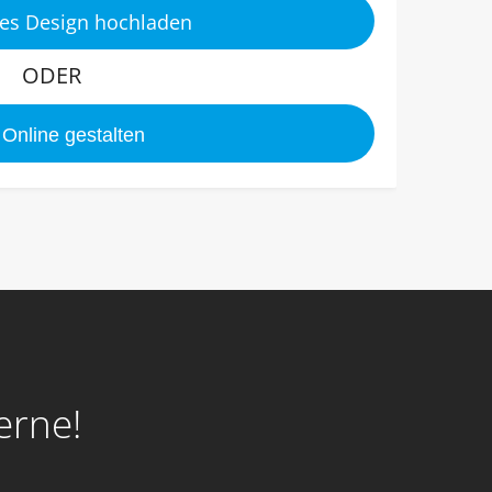
es Design hochladen
Online gestalten
erne!