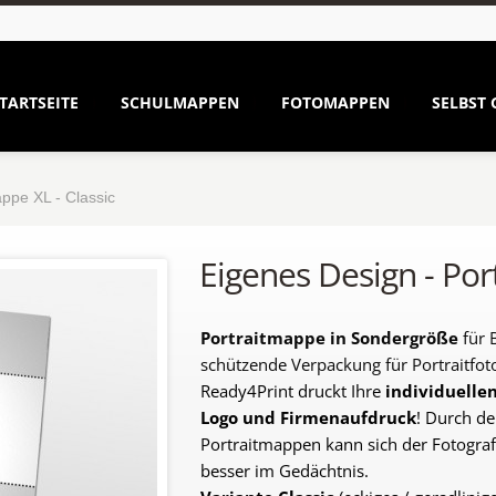
TARTSEITE
SCHULMAPPEN
FOTOMAPPEN
SELBST 
ppe XL - Classic
Eigenes Design - Por
Portraitmappe in Sondergröße
für 
schützende Verpackung für Portraitfo
Ready4Print druckt Ihre
individuelle
Logo und
Firmenaufdruck
! Durch d
Portraitmappen kann sich der Fotograf
besser im Gedächtnis.