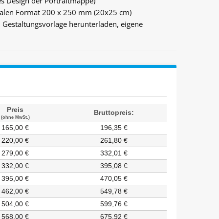
ges Design der Portraitmappe)
imalen Format 200 x 250 mm (20x25 cm)
h Gestaltungsvorlage
herunterladen,
eigene
Preis
Bruttopreis:
(ohne MwSt.)
165,00 €
196,35 €
220,00 €
261,80 €
279,00 €
332,01 €
332,00 €
395,08 €
395,00 €
470,05 €
462,00 €
549,78 €
504,00 €
599,76 €
568,00 €
675,92 €