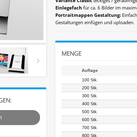
Variante Classic
(eckiges / geradlini
Einlegefach
für ca. 6 Bilder im max
Portraitmappen Gestaltung:
Einfac
Gestaltungen einfügen und uploaden.
MENGE
Auflage
100
Stk.
200
Stk.
300
Stk.
GEN:
400
Stk.
500
Stk.
n
600
Stk.
700
Stk.
800
Stk.