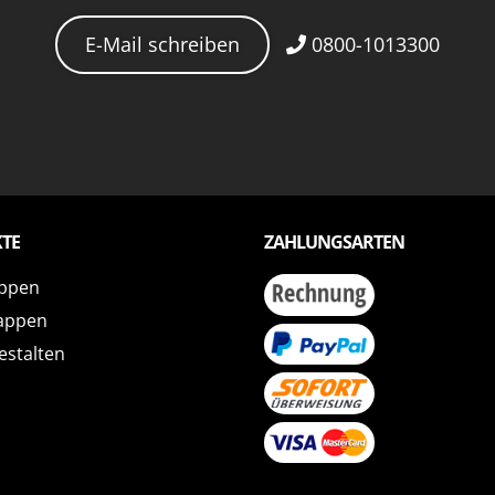
E-Mail schreiben
0800-1013300
TE
ZAHLUNGSARTEN
ppen
appen
estalten