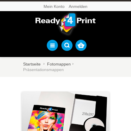
Mein Konto
Anmelden
Startseite
Fotomappen
Präsentationsmappen