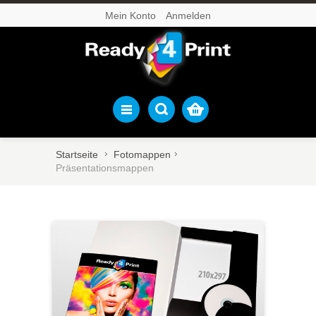
Mein Konto
Anmelden
Startseite
Fotomappen
Präsentationsmappen