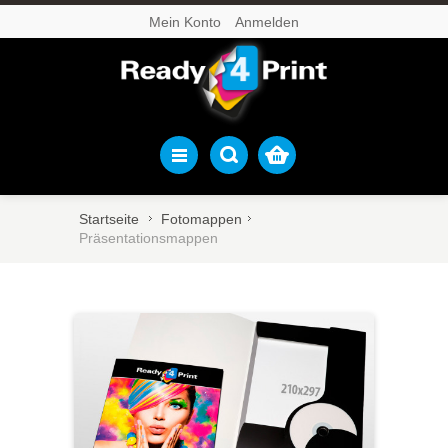
Mein Konto
Anmelden
Startseite
Fotomappen
Präsentationsmappen