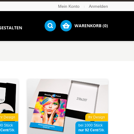
Mein Konto
Anmelden
WARENKORB (0)
GESTALTEN
Ihr Design
Ihr Design
00 Stück
bei 1000 Stück
2
Cent
/Stk.
nur 92
Cent
/Stk.