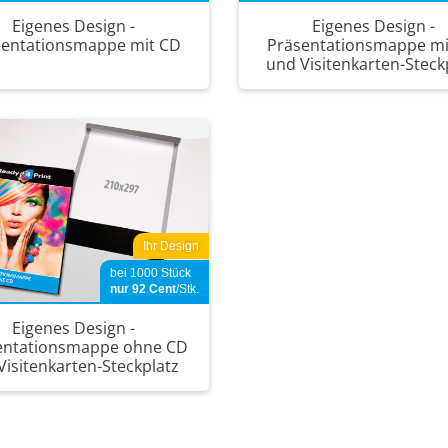
Eigenes Design -
Eigenes Design -
sentationsmappe mit CD
Präsentationsmappe mi
und Visitenkarten-Steck
Ihr Design
bei 1000 Stück
nur 92
Cent
/Stk.
Eigenes Design -
entationsmappe ohne CD
Visitenkarten-Steckplatz