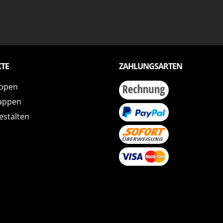
TE
ZAHLUNGSARTEN
ppen
appen
estalten