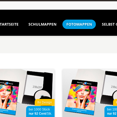
TARTSEITE
SCHULMAPPEN
FOTOMAPPEN
SELBST 
Ihr Design
bei 1000 Stück
bei 10
nur 92
Cent
/Stk.
nur 9