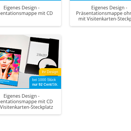
Eigenes Design -
Eigenes Design -
sentationsmappe mit CD
Präsentationsmappe oh
mit Visitenkarten-Steck
Ihr Design
bei 1000 Stück
nur 92
Cent
/Stk.
Eigenes Design -
sentationsmappe mit CD
Visitenkarten-Steckplatz