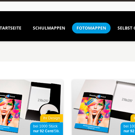
TARTSEITE
SCHULMAPPEN
FOTOMAPPEN
SELBST 
Ihr Design
bei 1000 Stück
bei 10
nur 92
Cent
/Stk.
nur 9