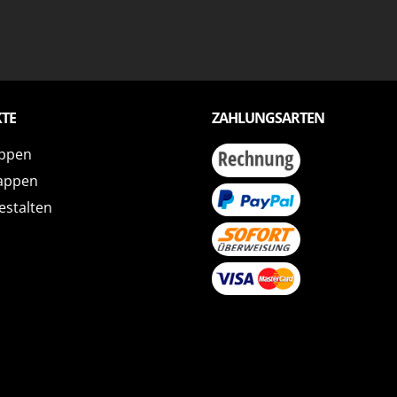
TE
ZAHLUNGSARTEN
ppen
appen
estalten