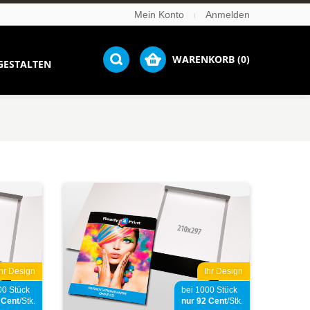
Mein Konto
Anmelden
WARENKORB (0)
GESTALTEN
Ihr Design
Ihr Design
00 Stück
bei 1000 Stück
2
Cent
/Stk.
nur 92
Cent
/Stk.