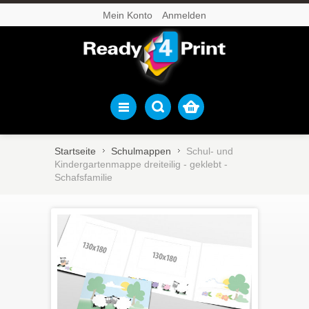
Mein Konto
Anmelden
Startseite
Schulmappen
Schul- und
Kindergartenmappe dreiteilig - geklebt -
Schafsfamilie