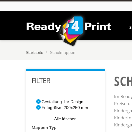
S
Startseite
Schulmappen
SC
FILTER
Im Ready
Gestaltung:
Ihr Design
Preisen.
Fotogröße:
200x250 mm
Kinderga
Kinderfo
Alle löschen
Kinderga
Mappen Typ