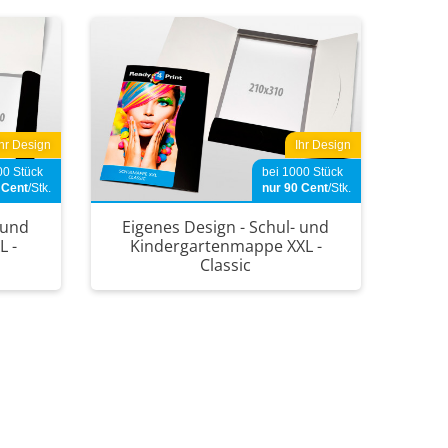
Ihr Design
Ihr Design
00 Stück
bei 1000 Stück
8
Cent
/Stk.
nur 90
Cent
/Stk.
 und
Eigenes Design - Schul- und
L -
Kindergartenmappe XXL -
Classic