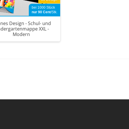
bei 1000 Stück
nur 90
Cent
/Stk.
enes Design - Schul- und
ndergartenmappe XXL -
Modern