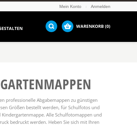
Mein Konto
Anmelden
WARENKORB (0)
GESTALTEN
RGARTEN­MAPPEN
ten professionelle Abgabemappen zu günstigen
sen Größen bestellt werden, für Schulfotos und
nd Kindergartenmappe. Alle Schulfotomappen und
uck bedruckt werden. Heben Sie sich mit Ihren