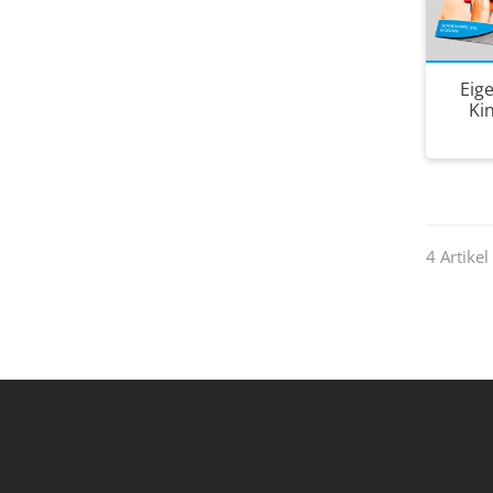
Eig
Ki
4 Artikel