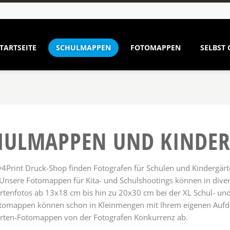
TARTSEITE
SCHULMAPPEN
FOTOMAPPEN
SELBST 
HUL­MAPPEN UND KINDE
4Print Druck-Shop finden Fotografen für Schulen und Kindergär
 Unsere Fotomappen für Kita- und Schulshootings können in diver
rtenfotos ab 13x18 cm bis hin zu 20x30 cm bei der XL Schul- u
tomappen können schon in Kleinmengen mit Ihrem eigenen Aufdr
rten-Fotomappen von der Fotografen Konkurrenz ab.