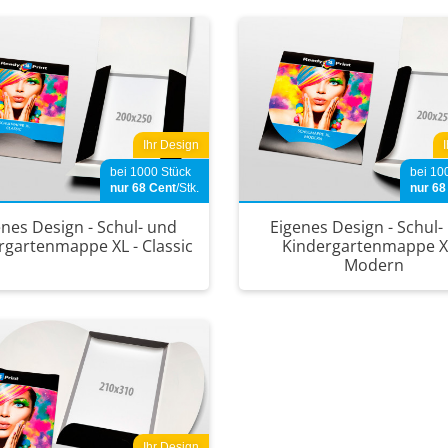
Ihr Design
bei 1000 Stück
bei 10
nur 68
Cent
/Stk.
nur 6
enes Design - Schul- und
Eigenes Design - Schul-
rgartenmappe XL - Classic
Kindergartenmappe X
Modern
Ihr Design