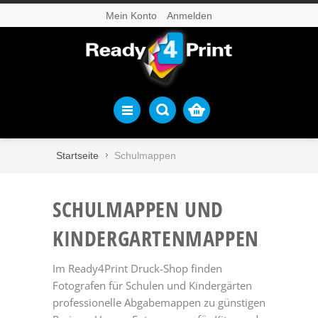
Mein Konto
Anmelden
Startseite
Schulmappen
SCHUL­MAPPEN UND
KINDERGARTEN­MAPPEN
Im Ready4Print Druck-Shop finden
Fotografen für Schulen und Kindergärten
professionelle Abgabemappen zu günstigen