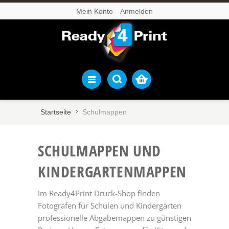
Mein Konto
Anmelden
Startseite
Schulmappen
SCHUL­MAPPEN UND
KINDERGARTEN­MAPPEN
Im Ready4Print Druck-Shop finden
Fotografen für Schulen und Kindergärten
professionelle Abgabemappen zu günstigen