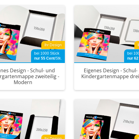
Ihr Design
bei 1000 Stück
bei 10
nur 55
Cent
/Stk.
nur 6
enes Design - Schul- und
Eigenes Design - Schul-
rgartenmappe zweiteilig -
Kindergartenmappe dreit
Modern
Ihr Design