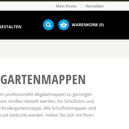
Mein Konto
Anmelden
WARENKORB (0)
GESTALTEN
RGARTEN­MAPPEN
ten professionelle Abgabemappen zu günstigen
sen Größen bestellt werden, für Schulfotos und
nd Kindergartenmappe. Alle Schulfotomappen und
uck bedruckt werden. Heben Sie sich mit Ihren