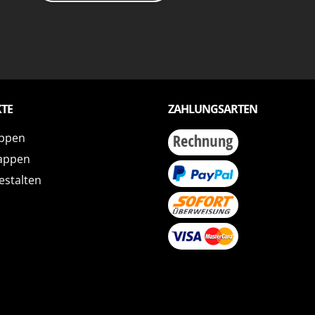
TE
ZAHLUNGSARTEN
ppen
appen
estalten