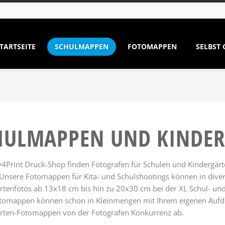
TARTSEITE
SCHULMAPPEN
FOTOMAPPEN
SELBST 
HUL­MAPPEN UND KINDE
4Print Druck-Shop finden Fotografen für Schulen und Kindergär
 Unsere Fotomappen für Kita- und Schulshootings können in diver
rtenfotos ab 13x18 cm bis hin zu 20x30 cm bei der XL Schul- u
tomappen können schon in Kleinmengen mit Ihrem eigenen Aufdr
rten-Fotomappen von der Fotografen Konkurrenz ab.