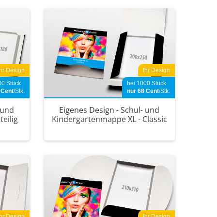
Ihr Design
Ihr Design
00 Stück
bei 1000 Stück
2
Cent
/Stk.
nur 68
Cent
/Stk.
 und
Eigenes Design - Schul- und
eilig
Kindergartenmappe XL - Classic
Ihr Design
Ihr Design