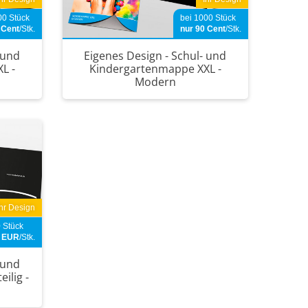
00 Stück
bei 1000 Stück
0
Cent
/Stk.
nur 90
Cent
/Stk.
 und
Eigenes Design - Schul- und
L -
Kindergartenmappe XXL -
Modern
Ihr Design
 Stück
2
EUR
/Stk.
 und
ilig -