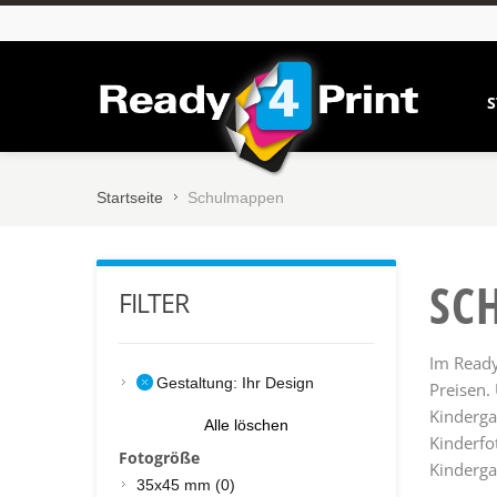
S
Startseite
Schulmappen
SC
FILTER
Im Ready
Gestaltung:
Ihr Design
Preisen.
Kinderga
Alle löschen
Kinderfo
Fotogröße
Kinderga
35x45 mm (0)