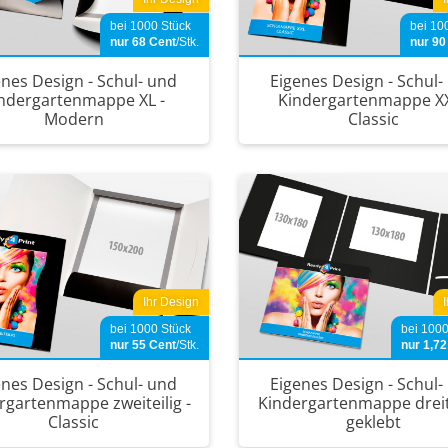
bei 1000 Stück
bei 10
nur 68
Cent
/Stk.
nur 9
enes Design - Schul- und
Eigenes Design - Schul-
ndergartenmappe XL -
Kindergartenmappe XX
Modern
Classic
Ihr Design
bei 1000 Stück
bei 1000
nur 55
Cent
/Stk.
nur 1,7
enes Design - Schul- und
Eigenes Design - Schul-
rgartenmappe zweiteilig -
Kindergartenmappe dreite
Classic
geklebt