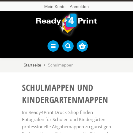
Mein Konto
Anmelden
Startseite
Schulmappen
SCHUL­MAPPEN UND
KINDERGARTEN­MAPPEN
Im Ready4Print Druck-Shop finden
Fotografen für Schulen und Kindergärten
professionelle Abgabemappen zu günstigen