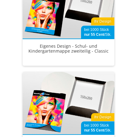
Ihr Design
bei 1000 Stück
nur 55
Cent
/Stk.
Eigenes Design - Schul- und
Kindergartenmappe zweiteilig - Classic
Ihr Design
bei 1000 Stück
nur 55
Cent
/Stk.