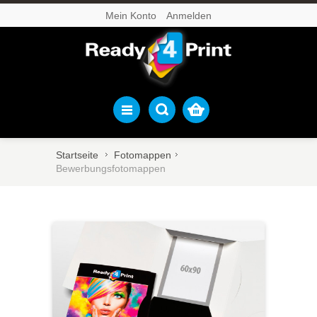
Mein Konto
Anmelden
Startseite
Fotomappen
Bewerbungsfotomappen